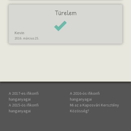
Türelem
Kevin
2016. március 25.
A 2017-es ifikonfi
A 2016-ös ifikonfi
hanganyagai
hanganyagai
A 2015-ös ifikonfi
Mi az a Kaposvári Kersztény
hanganyagai
Közösség?