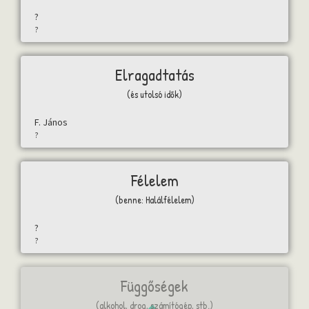
?
?
Elragadtatás
(és utolsó idők)
F. János
?
Félelem
(benne: Halálfélelem)
?
?
Függőségek
(alkohol, drog, számítógép, stb.)