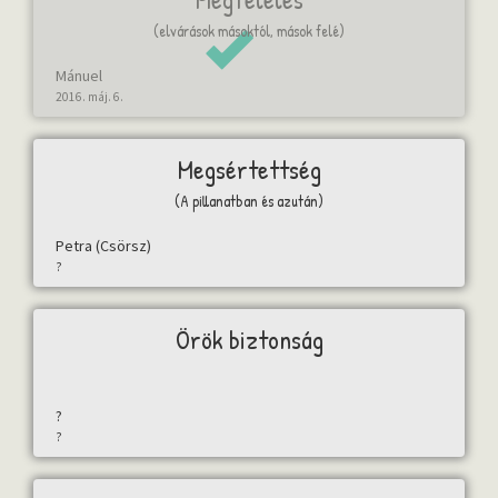
(elvárások másoktól, mások felé)
Mánuel
2016. máj. 6.
Megsértettség
(A pillanatban és azután)
Petra (Csörsz)
?
Örök biztonság
?
?