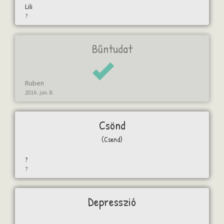
Lili
?
Bűntudat
Ruben
2016. jan. 8.
Csönd
(Csend)
?
?
Depresszió