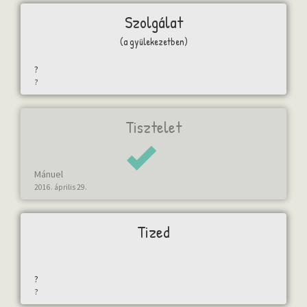
Szolgálat
(a gyülekezetben)
?
?
Tisztelet
Mánuel
2016. április 29.
Tized
?
?