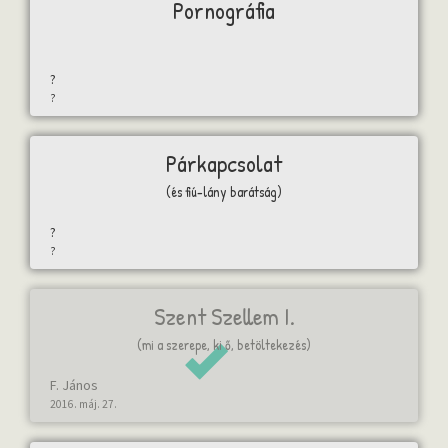
Pornográfia
?
?
Párkapcsolat
(és fiú-lány barátság)
?
?
Szent Szellem I.
(mi a szerepe, ki ő, betöltekezés)
F. János
2016. máj. 27.