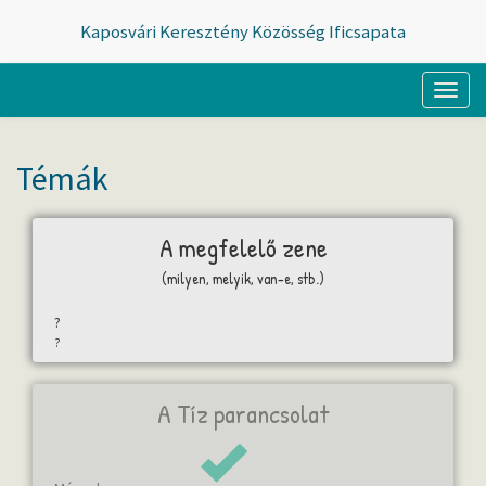
Kaposvári Keresztény Közösség Ificsapata
Toggl
naviga
Témák
A megfelelő zene
(milyen, melyik, van-e, stb.)
?
?
A Tíz parancsolat