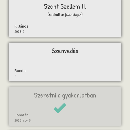
Szent Szellem II.
(szokatlan jelenségek)
F. János
2016. ?
Szenvedés
Bonita
?
Szeretni a gyakorlatban
Jonatán
2015. nov. 6.