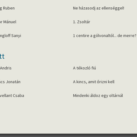
ag Ruben
Ne házasodj az ellenséggel!
r Mánuel
1. Zsoltár
ingloff Sanyi
1 centire a gólvonaltól... de merre?
tt
 Andris
A tékozló fiú
cs Jonatán
A kincs, amit őrizni kell
avellant Csaba
Mindenki áldoz egy oltárnál