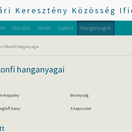
ri Keresztény Közösség If
(jelenlegi
nk
Aktuális
Témák
Galéria
Hanganyagok
s ifikonfi hanganyagai
ikonfi hanganyagai
on Koppány
Bizonyság
ingloff Sanyi
A kapcsolat
tt