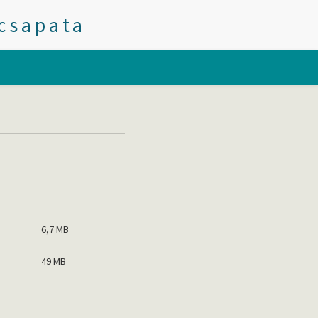
icsapata
)
6,7 MB
49 MB