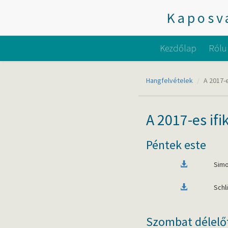
Kaposvá
Kezdőlap
Rólu
Hangfelvételek
A 2017-e
A 2017-es if
Péntek este
Sim
Schl
Szombat délelő