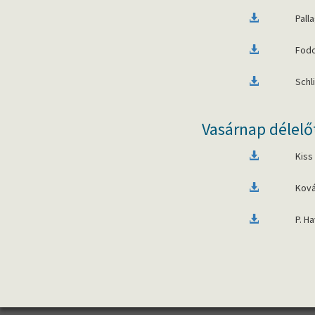
Pall
Fodo
Schl
Vasárnap délelő
Kiss
Ková
P. H